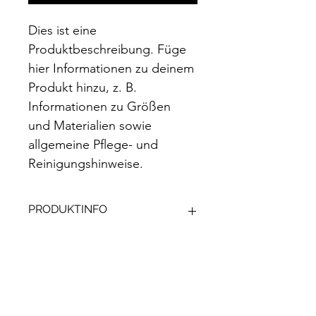
Dies ist eine 
Produktbeschreibung. Füge 
hier Informationen zu deinem 
Produkt hinzu, z. B. 
Informationen zu Größen 
und Materialien sowie 
allgemeine Pflege- und 
Reinigungshinweise.
PRODUKTINFO
Das ist ein Produktdetail. Füge hier 
RÜCKGABERICHTLINIE
Informationen zu deinem Produkt 
hinzu, z. B. Informationen zu Größen 
und Materialien sowie allgemeine 
Das ist eine Rückgaberichtlinie. 
VERSANDINFO
Pflege- und Reinigungshinweise. Es 
Erkläre Kunden hier, was zu tun ist, 