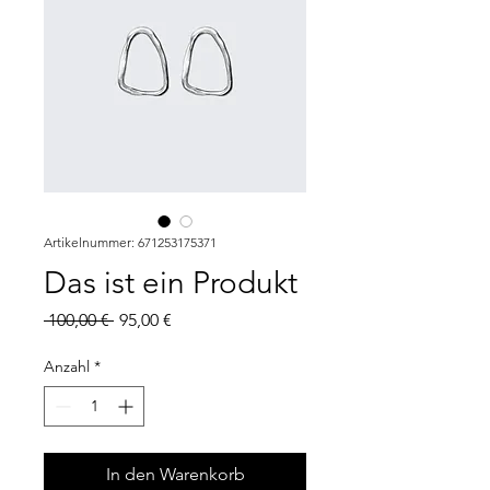
Artikelnummer: 671253175371
Das ist ein Produkt
Standardpreis
Sale-
 100,00 € 
95,00 €
Preis
Anzahl
*
In den Warenkorb